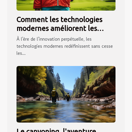
Comment les technologies
modernes améliorent les
vestes de pluie pour le golf
À l'ère de l'innovation perpétuelle, les
féminin
technologies modernes redéfinissent sans cesse
les...
Le canyoning, l'aventure