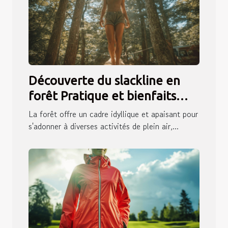
Découverte du slackline en
forêt Pratique et bienfaits
pour l'équilibre et la
La forêt offre un cadre idyllique et apaisant pour
concentration
s'adonner à diverses activités de plein air,...