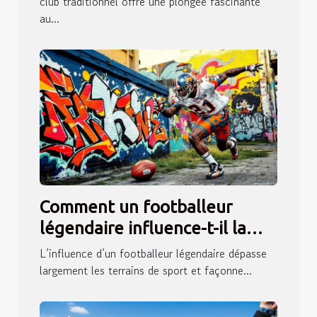
club traditionnel offre une plongée fascinante
au...
Comment un footballeur
légendaire influence-t-il la
jeunesse actuelle ?
L’influence d’un footballeur légendaire dépasse
largement les terrains de sport et façonne...