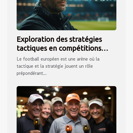
Exploration des stratégies
tactiques en compétitions
européennes par un
Le football européen est une arène où la
entraîneur reconnu
tactique et la stratégie jouent un rôle
prépondérant...