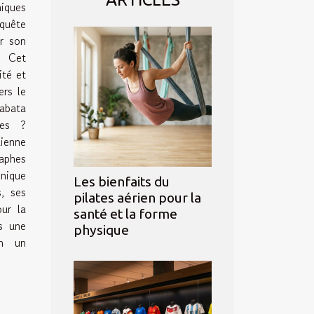
iques
quête
ar son
. Cet
ité et
ers le
abata
ces ?
dienne
aphes
nique
Les bienfaits du
s, ses
pilates aérien pour la
our la
santé et la forme
s une
physique
en un