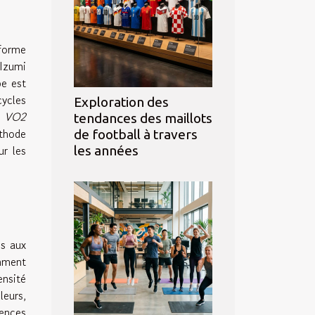
forme
 Izumi
pe est
cycles
Exploration des
u
VO2
tendances des maillots
éthode
de football à travers
ur les
les années
ss aux
amment
ensité
leurs,
ences