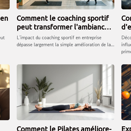
ien
Comment le coaching sportif
Co
peut transformer l'ambiance
d'
au travail ?
pe
eut
L’impact du coaching sportif en entreprise
Déco
dépasse largement la simple amélioration de la...
infl
primo
Comment le Pilates améliore-
Ex