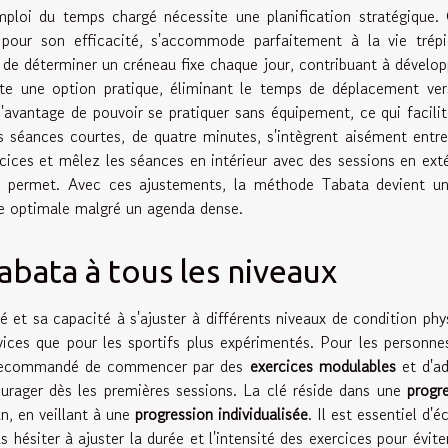
mploi du temps chargé nécessite une planification stratégique.
pour son efficacité, s'accommode parfaitement à la vie trépi
e déterminer un créneau fixe chaque jour, contribuant à dévelop
ente une option pratique, éliminant le temps de déplacement ve
l'avantage de pouvoir se pratiquer sans équipement, ce qui facili
es séances courtes, de quatre minutes, s'intègrent aisément entr
ercices et mêlez les séances en intérieur avec des sessions en exté
le permet. Avec ces ajustements, la méthode Tabata devient un
que optimale malgré un agenda dense.
bata à tous les niveaux
té et sa capacité à s'ajuster à différents niveaux de condition phy
vices que pour les sportifs plus expérimentés. Pour les personne
t recommandé de commencer par des
exercices modulables
et d'ad
urager dès les premières sessions. La clé réside dans une
progr
n, en veillant à une
progression individualisée
. Il est essentiel d'é
 hésiter à ajuster la durée et l'intensité des exercices pour évite