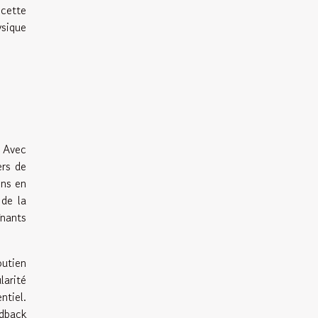
 cette
ysique
. Avec
ers de
ons en
 de la
înants
outien
larité
ntiel.
edback