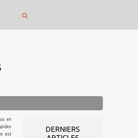
s
us en
apides
DERNIERS
re est
ARTICLES