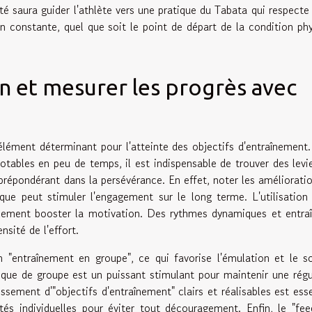
é saura guider l'athlète vers une pratique du Tabata qui respecte
 constante, quel que soit le point de départ de la condition ph
on et mesurer les progrès avec
élément déterminant pour l'atteinte des objectifs d'entraînement
tables en peu de temps, il est indispensable de trouver des levi
 prépondérant dans la persévérance. En effet, noter les améliorati
ue peut stimuler l'engagement sur le long terme. L'utilisation
lement booster la motivation. Des rythmes dynamiques et entra
nsité de l'effort.
 "entraînement en groupe", ce qui favorise l'émulation et le s
ique de groupe est un puissant stimulant pour maintenir une régu
issement d'"objectifs d'entraînement" clairs et réalisables est esse
és individuelles pour éviter tout découragement. Enfin, le "fe