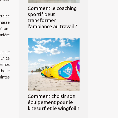
Comment le coaching
sportif peut
ercice
transformer
 masse
l'ambiance au travail ?
étant
anière
rce de
ur de
 temps
éthode
intes
Comment choisir son
équipement pour le
kitesurf et le wingfoil ?