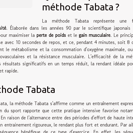
méthode Tabata ?
La méthode Tabata représente une 
sité
. Élaborée dans les années 90 par le scientifique japonais
 pour maximiser la
perte de poids
et le
gain musculaire
. Le princi
nse avec 10 secondes de repos, et ce, pendant 4 minutes, soit 8 
ment le métabolisme et la consommation d'oxygène maximale, o
ovasculaires et la résistance musculaire. L'efficacité de la m
résultats significatifs en un temps réduit, la rendant idéale po
t rapide.
éthode Tabata
abata, la méthode Tabata s'affirme comme un entraînement expre
n du sport rapporte que cette pratique intensive favorise not
 En raison de l'alternance entre des périodes d'effort de haute int
n entrainement rigoureux, le rendant plus fort et endurant. Par ail
équence bénéfique de ce type d'exercice. En effet, les séqu