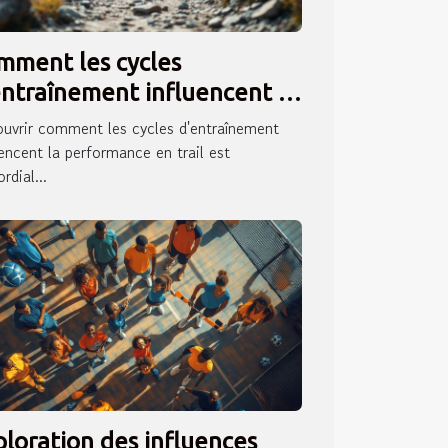
mment les cycles
entraînement influencent la
rformance en trail ?
uvrir comment les cycles d'entraînement
uencent la performance en trail est
rdial...
ploration des influences