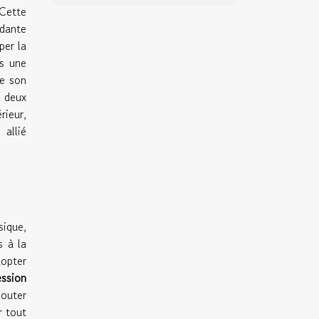
 Cette
dante
per la
rs une
te son
e deux
rieur,
 allié
sique,
s à la
opter
ession
couter
r tout