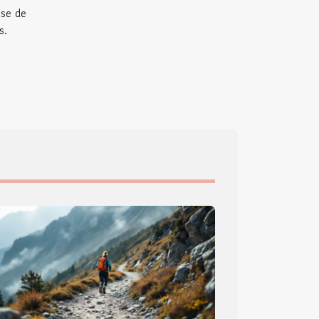
ise de
s.