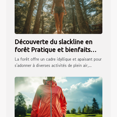
Découverte du slackline en
forêt Pratique et bienfaits
pour l'équilibre et la
La forêt offre un cadre idyllique et apaisant pour
concentration
s'adonner à diverses activités de plein air,...