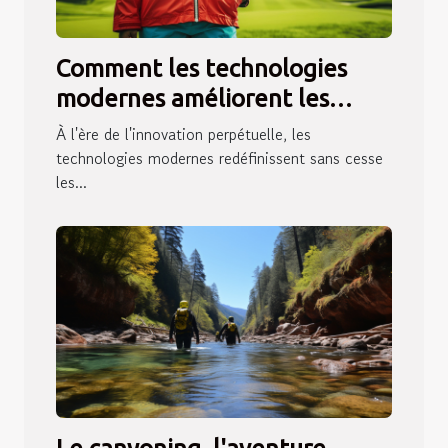
Comment les technologies
modernes améliorent les
vestes de pluie pour le golf
À l'ère de l'innovation perpétuelle, les
féminin
technologies modernes redéfinissent sans cesse
les...